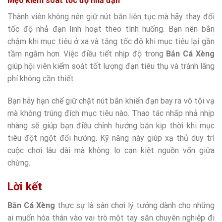
Mẹo kiểm soát tốc độ nhả đạn
Thành viên không nên giữ nút bắn liên tục mà hãy thay đổi
tốc độ nhả đạn linh hoạt theo tình huống. Bạn nên bắn
chậm khi mục tiêu ở xa và tăng tốc độ khi mục tiêu lại gần
tầm ngắm hơn. Việc điều tiết nhịp độ trong
Bắn Cá Xèng
giúp hội viên kiểm soát tốt lượng đạn tiêu thụ và tránh lãng
phí không cần thiết.
Bạn hãy hạn chế giữ chặt nút bắn khiến đạn bay ra vô tội vạ
mà không trúng đích mục tiêu nào. Thao tác nhấp nhả nhịp
nhàng sẽ giúp bạn điều chỉnh hướng bắn kịp thời khi mục
tiêu đột ngột đổi hướng. Kỹ năng này giúp xạ thủ duy trì
cuộc chơi lâu dài mà không lo cạn kiệt nguồn vốn giữa
chừng.
Lời kết
Bắn Cá Xèng
thực sự là sân chơi lý tưởng dành cho những
ai muốn hóa thân vào vai trò một tay săn chuyên nghiệp đi