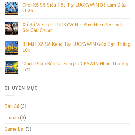
Chơi Xổ Số Siêu Tốc Tại LUCKYWIN Để Làm Giàu
2026
Xổ Số Vietlott LUCKYWIN – Khái Niệm Và Cách
Soi Cầu Chuẩn
Bí Mật Xổ Số Keno Tại LUCKYWIN Giúp Bạn Thắng
Lớn
Chinh Phục Bắn Cá Xèng LUCKYWIN Nhận Thưởng
Lớn
CHUYÊN MỤC
Bắn Cá
(3)
Casino
(3)
Game Bài
(3)