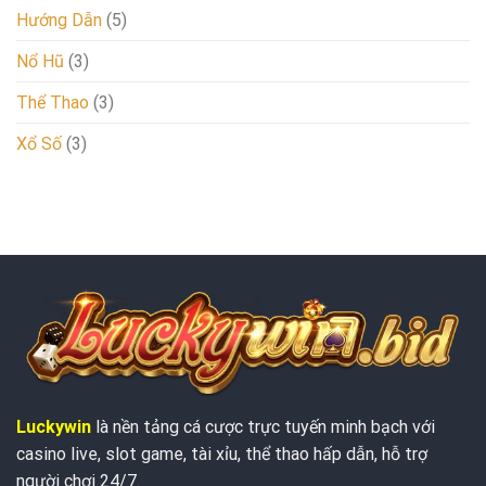
Hướng Dẫn
(5)
Nổ Hũ
(3)
Thể Thao
(3)
Xổ Số
(3)
Luckywin
là nền tảng cá cược trực tuyến minh bạch với
casino live, slot game, tài xỉu, thể thao hấp dẫn, hỗ trợ
người chơi 24/7.