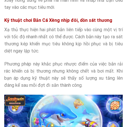
xoay nòng súng về phía rìa màn hình và nhấp nhả đạn đều
tay vào các mục tiêu mới.
Kỹ thuật chơi Bắn Cá Xèng nhịp đôi, dồn sát thương
Xạ thủ thực hiện hai phát bắn liên tiếp vào cùng một vị trí
với tốc độ nhanh nhất có thể được. Cách bắn này tạo ra sát
thương kép khiến mục tiêu không kịp hồi phục và bị tiêu
diệt ngay lập tức.
Phương pháp này khắc phục nhược điểm của việc bắn rải
rác khiến cá bị thương nhưng không chết và bơi mất. Khi
bạn áp dụng kỹ thuật này sẽ thấy số lượng xu tăng lên
đáng kể sau mỗi đợt đi săn thành công.