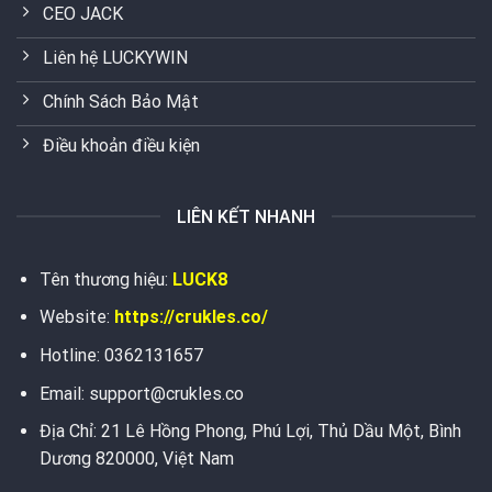
CEO JACK
Liên hệ LUCKYWIN
Chính Sách Bảo Mật
Điều khoản điều kiện
LIÊN KẾT NHANH
Tên thương hiệu:
LUCK8
Website:
https://crukles.co/
Hotline: 0362131657
Email:
support@crukles.co
Địa Chỉ: 21 Lê Hồng Phong, Phú Lợi, Thủ Dầu Một, Bình
Dương 820000, Việt Nam