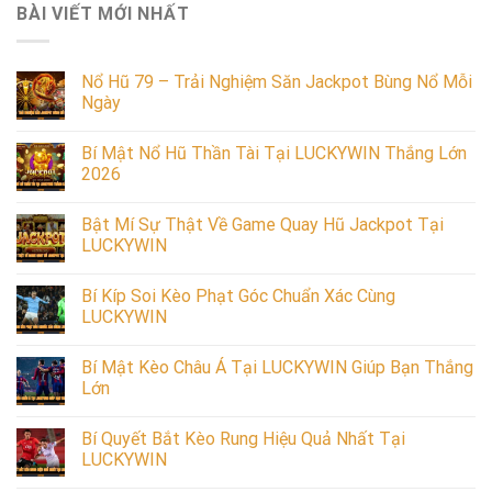
BÀI VIẾT MỚI NHẤT
Nổ Hũ 79 – Trải Nghiệm Săn Jackpot Bùng Nổ Mỗi
Ngày
Bí Mật Nổ Hũ Thần Tài Tại LUCKYWIN Thắng Lớn
2026
Bật Mí Sự Thật Về Game Quay Hũ Jackpot Tại
LUCKYWIN
Bí Kíp Soi Kèo Phạt Góc Chuẩn Xác Cùng
LUCKYWIN
Bí Mật Kèo Châu Á Tại LUCKYWIN Giúp Bạn Thắng
Lớn
Bí Quyết Bắt Kèo Rung Hiệu Quả Nhất Tại
LUCKYWIN