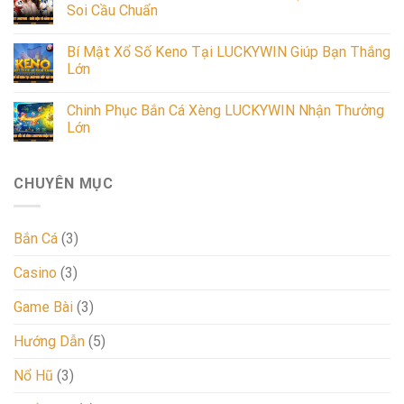
Soi Cầu Chuẩn
Bí Mật Xổ Số Keno Tại LUCKYWIN Giúp Bạn Thắng
Lớn
Chinh Phục Bắn Cá Xèng LUCKYWIN Nhận Thưởng
Lớn
CHUYÊN MỤC
Bắn Cá
(3)
Casino
(3)
Game Bài
(3)
Hướng Dẫn
(5)
Nổ Hũ
(3)