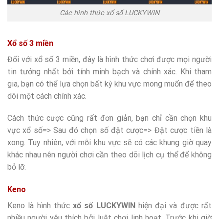
Các hình thức xổ số LUCKYWIN
Xổ số 3 miền
Đối với xổ số 3 miền, đây là hình thức chơi được mọi người
tin tưởng nhất bởi tính minh bạch và chính xác. Khi tham
gia, bạn có thể lựa chọn bất kỳ khu vực mong muốn để theo
dõi một cách chính xác.
Cách thức cược cũng rất đơn giản, bạn chỉ cần chọn khu
vực xổ số=> Sau đó chọn số đặt cược=> Đặt cược tiền là
xong. Tuy nhiên, với mỗi khu vực sẽ có các khung giờ quay
khác nhau nên người chơi cần theo dõi lịch cụ thể để không
bỏ lỡ.
Keno
Keno là hình thức
xổ số LUCKYWIN
hiện đại và được rất
nhiều người yêu thích bởi luật chơi linh hoạt. Trước khi giờ