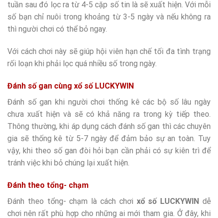
tuần sau đó lọc ra từ 4-5 cặp số tin là sẽ xuất hiện. Với mỗi
số bạn chỉ nuôi trong khoảng từ 3-5 ngày và nếu không ra
thì người chơi có thể bỏ ngay.
Với cách chơi này sẽ giúp hội viên hạn chế tối đa tình trạng
rối loạn khi phải lọc quá nhiều số trong ngày.
Đánh số gan cùng xổ số LUCKYWIN
Đánh số gan khi người chơi thống kê các bộ số lâu ngày
chưa xuất hiện và sẽ có khả năng ra trong kỳ tiếp theo.
Thông thường, khi áp dụng cách đánh số gan thì các chuyên
gia sẽ thống kê từ 5-7 ngày để đảm bảo sự an toàn. Tuy
vậy, khi theo số gan đòi hỏi bạn cần phải có sự kiên trì để
tránh việc khi bỏ chúng lại xuất hiện.
Đánh theo tổng- chạm
Đánh theo tổng- chạm là cách chơi
xổ số LUCKYWIN
dễ
chơi nên rất phù hợp cho những ai mới tham gia. Ở đây, khi