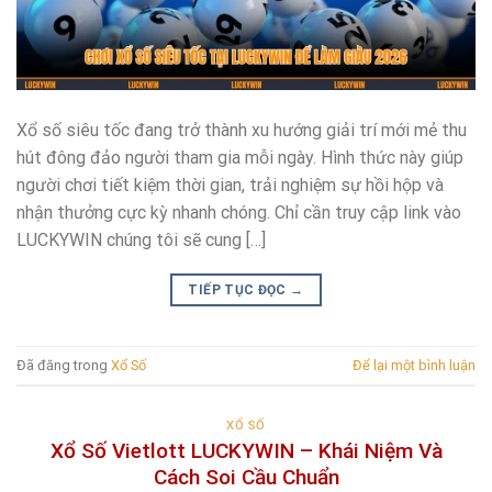
Xổ số siêu tốc đang trở thành xu hướng giải trí mới mẻ thu
hút đông đảo người tham gia mỗi ngày. Hình thức này giúp
người chơi tiết kiệm thời gian, trải nghiệm sự hồi hộp và
nhận thưởng cực kỳ nhanh chóng. Chỉ cần truy cập link vào
LUCKYWIN chúng tôi sẽ cung […]
TIẾP TỤC ĐỌC
→
Đã đăng trong
Xổ Số
Để lại một bình luận
XỔ SỐ
Xổ Số Vietlott LUCKYWIN – Khái Niệm Và
Cách Soi Cầu Chuẩn